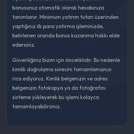
bonusunuz otomatik olarak hesabınıza
tanımlanır. Minimum yatırım tutarı üzerinden
yaptığınız ilk para yatırma işleminizde,
belirlenen oranda bonus kazanma hakkı elde
edersiniz.
Güvenliğiniz bizim için önceliklidir. Bu nedenle
kimlik doğrulama sürecini tamamlamanızı
rica ediyoruz. Kimlik belgenizin ve adres
belgenizin fotokopya ya da fotoğrafını
sisteme yükleyerek bu işlemi kolayca
tamamlayabilirsiniz.