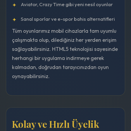
Aviator, Crazy Time gibi yeni nesil oyunlar
Sanal sporlar ve e-spor bahis alternatifleri
Tüm oyunlarımız mobil cihazlarla tam uyumlu
çalışmakta olup, dilediğiniz her yerden erişim
sağlayabilirsiniz. HTML5 teknolojisi sayesinde
herhangi bir uygulama indirmeye gerek
kalmadan, doğrudan tarayıcınızdan oyun
oynayabilirsiniz.
Kolay ve Hızlı Üyelik