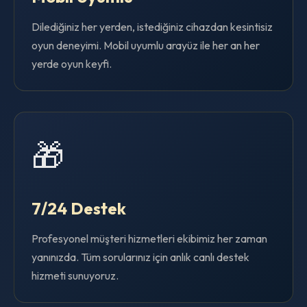
Dilediğiniz her yerden, istediğiniz cihazdan kesintisiz
oyun deneyimi. Mobil uyumlu arayüz ile her an her
yerde oyun keyfi.
🎁
7/24 Destek
Profesyonel müşteri hizmetleri ekibimiz her zaman
yanınızda. Tüm sorularınız için anlık canlı destek
hizmeti sunuyoruz.